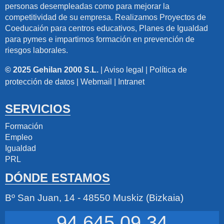
personas desempleadas como para mejorar la
competitividad de su empresa. Realizamos Proyectos de
Coeducaión para centros educativos, Planes de Igualdad
para pymes e impartimos formación en prevención de
riesgos laborales.
© 2025 Gehilan 2000 S.L.
|
Aviso legal
|
Política de
protección de datos
|
Webmail
|
Intranet
SERVICIOS
Formación
Empleo
Igualdad
PRL
DÓNDE ESTAMOS
Bº San Juan, 14 - 48550 Muskiz (Bizkaia)
94 645 09 34