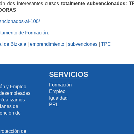
rán dos interesantes cursos
totalmente subvencionados: T
EDORAS
encionados-al-100/
artamento de Formación
.
al de Bizkaia
|
emprendimiento
|
subvenciones
|
TPC
SERVICIOS
Formación
ión y Empleo.
Empleo
s desempleadas
Igualdad
. Realizamos
PRL
Planes de
vención de
protección de