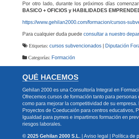
Por otro lado, durante los próximos días comenza
BASICO + OFICIOS y HABILIDADES EMPREND
https://www.gehilan2000.com/formacion/cursos-subv
Para cualquier duda puede
consultar a nuestro dep
Etiquetas:
cursos subvencionados
|
Diputación For
Categorías:
Formación
QUÉ HACEMOS
Gehilan 2000 es una Consultoría Integral en Formac
Ofrecemos cursos de formación tanto para persona
como para mejorar la competitividad de su empresa
Proyectos de Coeducaión para centros educativos, 
Igualdad para pymes e impartimos formación en pre
riesgos laborales.
© 2025 Gehilan 2000 S.L.
|
Aviso legal
|
Política de 